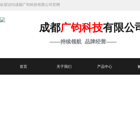
欢迎访问成都广钧科技有限公司官网
成都
广钧科技
有限公
——持续领航 品牌经营——
首页
关于我们
产品中心