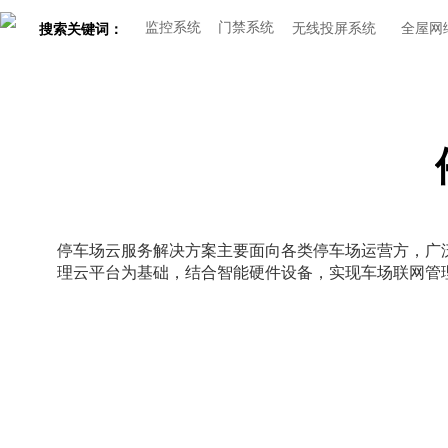
监控系统
门禁系统
无线投屏系统
全屋网
搜索关键词：
停车场云服务解决方案主要面向各类停车场运营方，广
理云平台为基础，结合智能硬件设备，实现车场联网管