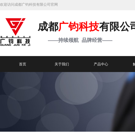
欢迎访问成都广钧科技有限公司官网
成都
广钧科技
有限公
——持续领航 品牌经营——
首页
关于我们
产品中心