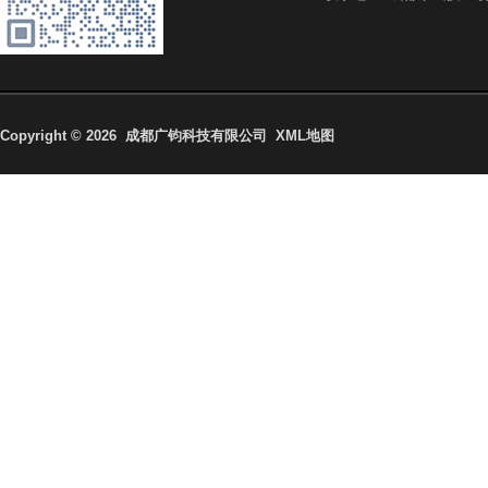
Copyright © 2026
成都广钧科技有限公司 XML地图