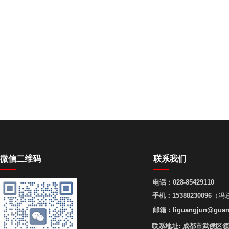
微信二维码
联系我们
电话：
028-85429110
手机：
15388230096
（冯
邮箱：
liguangjun@guan
联系地址:
成都市武侯区领